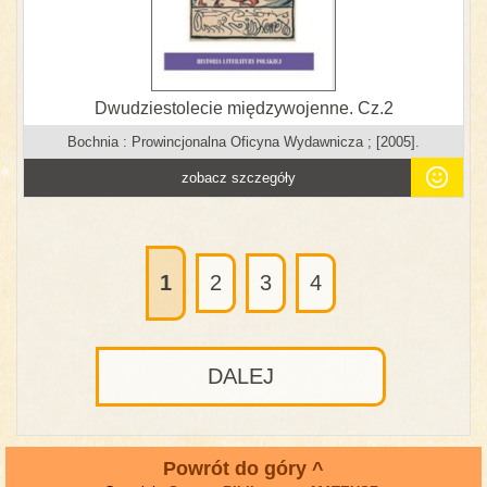
Dwudziestolecie międzywojenne. Cz.2
Bochnia : Prowincjonalna Oficyna Wydawnicza ; [2005].
zobacz szczegóły
1
2
3
4
DALEJ
Powrót do góry ^