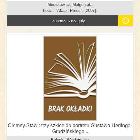
Musierowicz, Małgorzata
Łódź : "Akapit Press", [2007].
zobacz szczegóły
Ciemny Staw : trzy szkice do portretu Gustawa Herlinga-
Grudzińskiego...
Bolecki, Włodzimierz