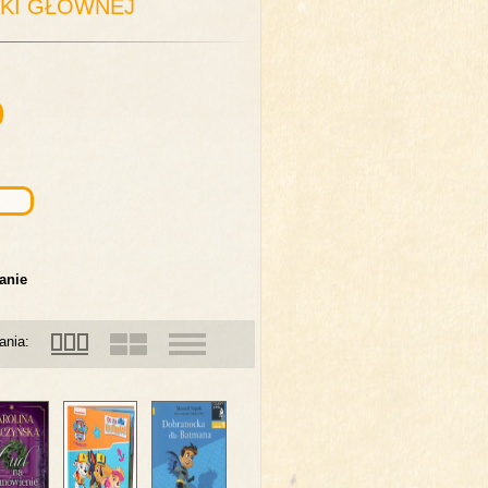
EKI GŁÓWNEJ
anie
ania: