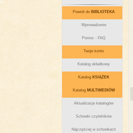
Powrót do
BIBLIOTEKA
Wprowadzenie
Pomoc - FAQ
Twoje konto
Katalog okładkowy
Katalog
KSIĄŻEK
Katalog
MULTIMEDIÓW
Aktualizacje katalogów
Schowki czytelników
Najczęściej w schowkach