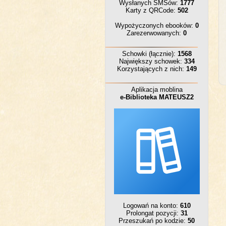
Wysłanych SMSów:
1777
Karty z QRCode:
502
Wypożyczonych ebooków:
0
Zarezerwowanych:
0
Schowki (łącznie):
1568
Największy schowek:
334
Korzystających z nich:
149
Aplikacja moblina
e-Biblioteka MATEUSZ2
Logowań na konto:
610
Prolongat pozycji:
31
Przeszukań po kodzie:
50