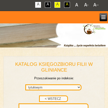
A
A
A
A
KATALOG KSIĘGOZBIORU FILII W
GLINIANCE
Przeszukiwanie po indeksie: