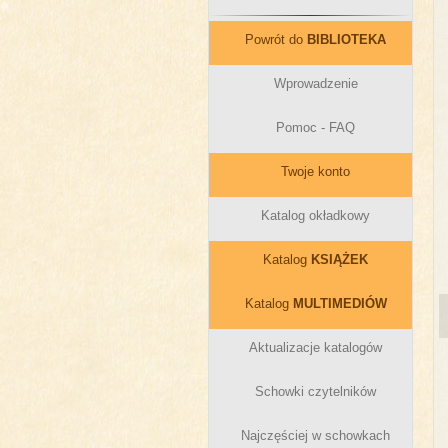
Powrót do
BIBLIOTEKA
Wprowadzenie
Pomoc - FAQ
Twoje konto
Katalog okładkowy
Katalog
KSIĄŻEK
Katalog
MULTIMEDIÓW
Aktualizacje katalogów
Schowki czytelników
Najczęściej w schowkach