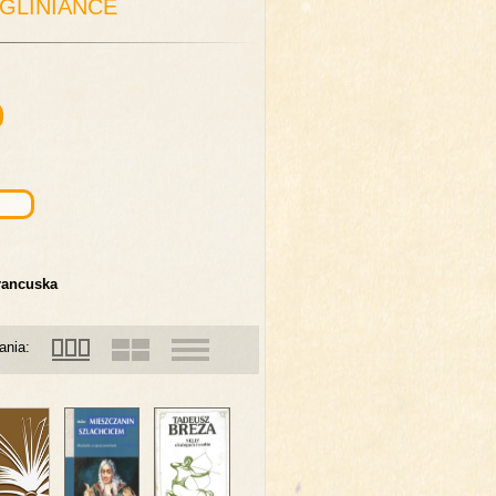
 GLINIANCE
francuska
ania: