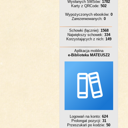
Wysłanych SMSów:
1782
Karty z QRCode:
502
Wypożyczonych ebooków:
0
Zarezerwowanych:
0
Schowki (łącznie):
1568
Największy schowek:
334
Korzystających z nich:
149
Aplikacja moblina
e-Biblioteka MATEUSZ2
Logowań na konto:
624
Prolongat pozycji:
31
Przeszukań po kodzie:
50