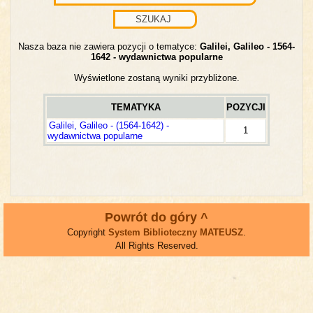
Nasza baza nie zawiera pozycji o tematyce:
Galilei, Galileo - 1564-
1642 - wydawnictwa popularne
Wyświetlone zostaną wyniki przybliżone.
TEMATYKA
POZYCJI
Galilei, Galileo - (1564-1642) -
1
wydawnictwa popularne
Powrót do góry ^
Copyright
System Biblioteczny MATEUSZ
.
All Rights Reserved.