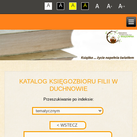
A
A
A
A
KATALOG KSIĘGOZBIORU FILII W
DUCHNOWIE
Przeszukiwanie po indeksie: