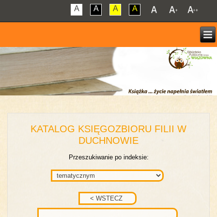
A
A
A
A
KATALOG KSIĘGOZBIORU FILII W
DUCHNOWIE
Przeszukiwanie po indeksie: