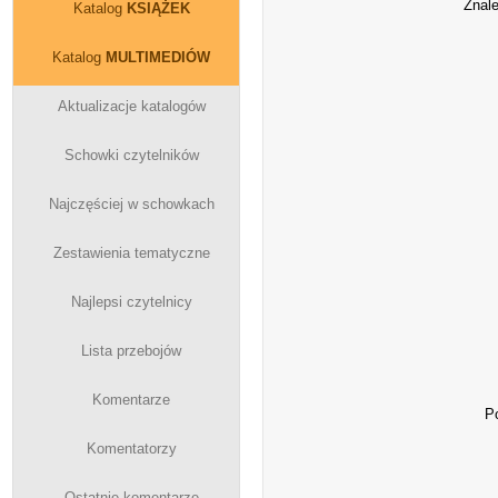
Znal
Katalog
KSIĄŻEK
Katalog
MULTIMEDIÓW
Aktualizacje katalogów
Schowki czytelników
Najczęściej w schowkach
Zestawienia tematyczne
Najlepsi czytelnicy
Lista przebojów
Komentarze
P
Komentatorzy
Ostatnie komentarze