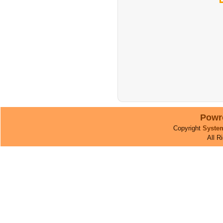
Powr
Copyright
Syste
All R