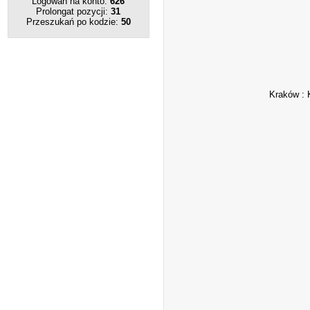
Logowań na konto:
626
Prolongat pozycji:
31
Przeszukań po kodzie:
50
Kraków : 