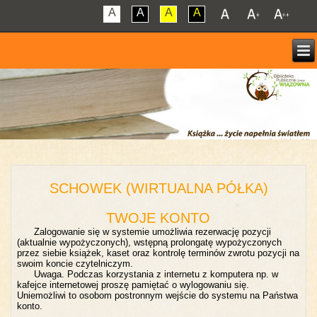
A
A
A
A
SCHOWEK (WIRTUALNA PÓŁKA)
TWOJE KONTO
Zalogowanie się w systemie umożliwia rezerwację pozycji
(aktualnie wypożyczonych), wstępną prolongatę wypożyczonych
przez siebie książek, kaset oraz kontrolę terminów zwrotu pozycji na
swoim koncie czytelniczym.
Uwaga. Podczas korzystania z internetu z komputera np. w
kafejce internetowej proszę pamiętać o wylogowaniu się.
Uniemożliwi to osobom postronnym wejście do systemu na Państwa
konto.