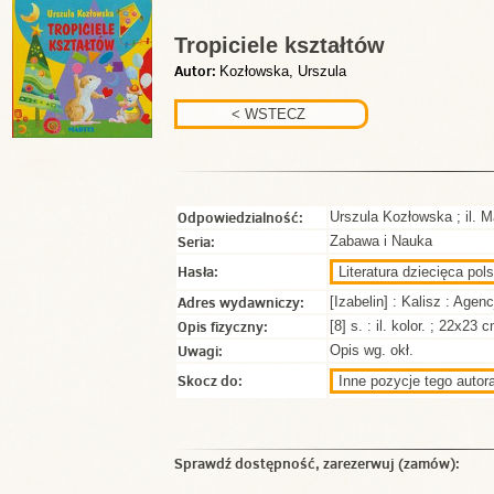
Tropiciele kształtów
Autor:
Kozłowska, Urszula
Odpowiedzialność:
Urszula Kozłowska ; il. 
Seria:
Zabawa i Nauka
Hasła:
Literatura dziecięca pols
Adres wydawniczy:
[Izabelin] : Kalisz : Agen
Opis fizyczny:
[8] s. : il. kolor. ; 22x23 
Uwagi:
Opis wg. okł.
Skocz do:
Inne pozycje tego autora
Sprawdź dostępność, zarezerwuj (zamów):