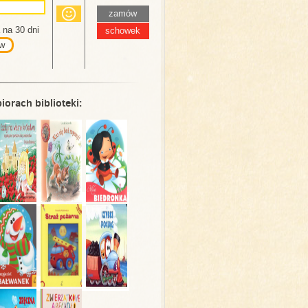
zamów
na 30 dni
schowek
w
iorach biblioteki: