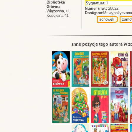
Biblioteka
Sygnatura:
I
Główna
Numer inw.:
28022
Wiązowna, ul.
Dostępność:
wypożyczana 
Kościelna 41
schowek
zamó
Inne pozycje tego autora w zb