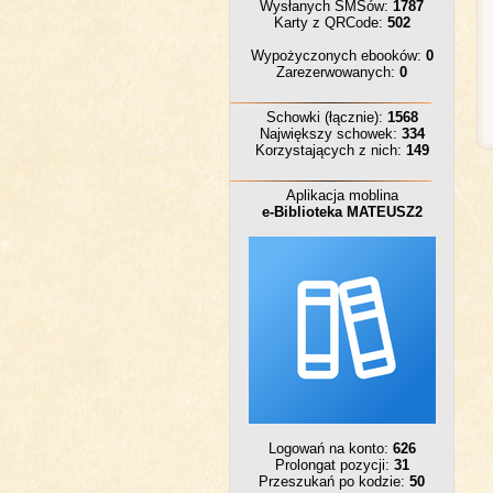
Wysłanych SMSów:
1787
Karty z QRCode:
502
Wypożyczonych ebooków:
0
Zarezerwowanych:
0
Schowki (łącznie):
1568
Największy schowek:
334
Korzystających z nich:
149
Aplikacja moblina
e-Biblioteka MATEUSZ2
Logowań na konto:
626
Prolongat pozycji:
31
Przeszukań po kodzie:
50