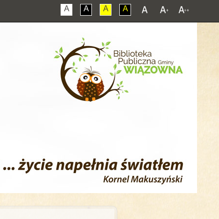
A
A
A
A