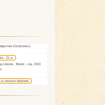
Małgorzata Goździewicz.
ka - 21 w.
cja Librone ; Martel , cop. 2010.
cm.
 w zbiorach biblioteki