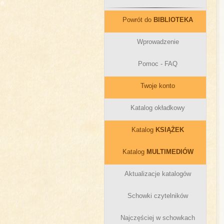
Powrót do
BIBLIOTEKA
Wprowadzenie
Pomoc - FAQ
Twoje konto
Katalog okładkowy
Katalog
KSIĄŻEK
Katalog
MULTIMEDIÓW
Aktualizacje katalogów
Schowki czytelników
Najczęściej w schowkach