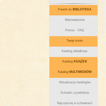
Powrót do
BIBLIOTEKA
Wprowadzenie
Pomoc - FAQ
Twoje konto
Katalog okładkowy
Katalog
KSIĄŻEK
Katalog
MULTIMEDIÓW
Aktualizacje katalogów
Schowki czytelników
Najczęściej w schowkach