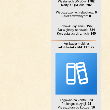
Wysłanych SMSów:
1782
Karty z QRCode:
502
Wypożyczonych ebooków:
0
Zarezerwowanych:
0
Schowki (łącznie):
1568
Największy schowek:
334
Korzystających z nich:
149
Aplikacja moblina
e-Biblioteka MATEUSZ2
Logowań na konto:
624
Prolongat pozycji:
31
Przeszukań po kodzie:
50