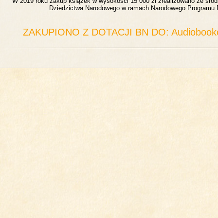
W 2019 roku zakup książek w wysokości 15 000 zł zrealizowano ze środk
Dziedzictwa Narodowego w ramach Narodowego Programu R
ZAKUPIONO Z DOTACJI BN DO: Audiobooków