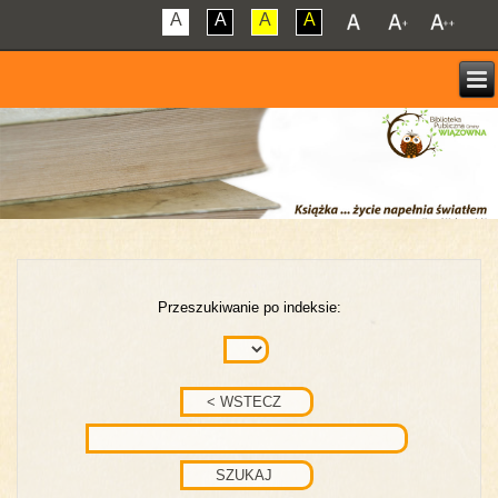
A
A
A
A
Przeszukiwanie po indeksie: