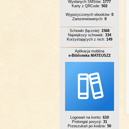
Wysłanych SMSów:
1777
Karty z QRCode:
502
Wypożyczonych ebooków:
0
Zarezerwowanych:
0
Schowki (łącznie):
1568
Największy schowek:
334
Korzystających z nich:
149
Aplikacja moblina
e-Biblioteka MATEUSZ2
Logowań na konto:
610
Prolongat pozycji:
31
Przeszukań po kodzie:
50