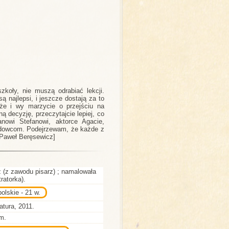
zkoły, nie muszą odrabiać lekcji.
są najlepsi, i jeszcze dostają za to
że i wy marzycie o przejściu na
 decyzję, przeczytajcie lepiej, co
anowi Stefanowi, aktorce Agacie,
wodowcom. Podejrzewam, że każde z
[Paweł Beręsewicz]
 (z zawodu pisarz) ; namalowała
ratorka).
olskie - 21 w.
atura, 2011.
cm.