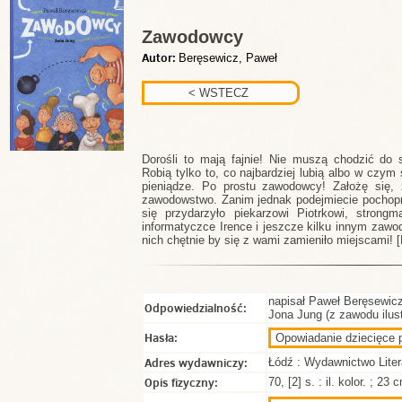
Zawodowcy
Autor:
Beręsewicz, Paweł
Dorośli to mają fajnie! Nie muszą chodzić do s
Robią tylko to, co najbardziej lubią albo w czym 
pieniądze. Po prostu zawodowcy! Założę się, 
zawodowstwo. Zanim jednak podejmiecie pochopną
się przydarzyło piekarzowi Piotrkowi, strongm
informatyczce Irence i jeszcze kilku innym za
nich chętnie by się z wami zamieniło miejscami! 
napisał Paweł Beręsewicz
Odpowiedzialność:
Jona Jung (z zawodu ilust
Hasła:
Opowiadanie dziecięce p
Adres wydawniczy:
Łódź : Wydawnictwo Liter
Opis fizyczny:
70, [2] s. : il. kolor. ; 23 