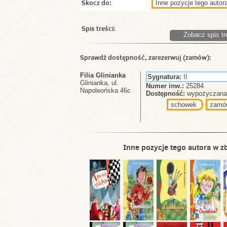
Skocz do:
Inne pozycje tego autora
Spis treści:
Zobacz spis tr
Sprawdź dostępność, zarezerwuj (zamów):
Filia Glinianka
Sygnatura:
II
Glinianka, ul.
Numer inw.:
25284
Napoleońska 46c
Dostępność:
wypożyczana 
schowek
zamó
Inne pozycje tego autora w zb