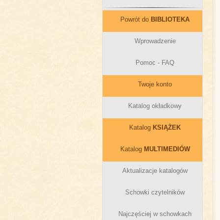
Powrót do
BIBLIOTEKA
Wprowadzenie
Pomoc - FAQ
Twoje konto
Katalog okładkowy
Katalog
KSIĄŻEK
Katalog
MULTIMEDIÓW
Aktualizacje katalogów
Schowki czytelników
Najczęściej w schowkach