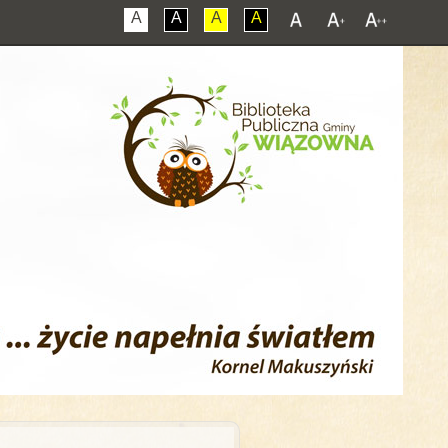
A
A
A
A