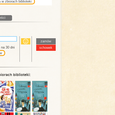
 w zbiorach biblioteki
eści
zamów
na 30 dni
schowek
w
iorach biblioteki: