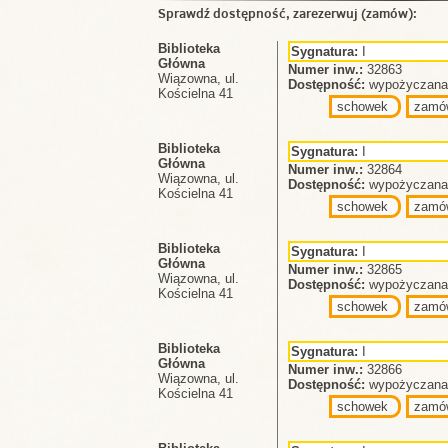
Sprawdź dostępność, zarezerwuj (zamów):
Biblioteka
Sygnatura:
I
Główna
Numer inw.:
32863
Wiązowna, ul.
Dostępność:
wypożyczana 
Kościelna 41
schowek
zamó
Biblioteka
Sygnatura:
I
Główna
Numer inw.:
32864
Wiązowna, ul.
Dostępność:
wypożyczana 
Kościelna 41
schowek
zamó
Biblioteka
Sygnatura:
I
Główna
Numer inw.:
32865
Wiązowna, ul.
Dostępność:
wypożyczana 
Kościelna 41
schowek
zamó
Biblioteka
Sygnatura:
I
Główna
Numer inw.:
32866
Wiązowna, ul.
Dostępność:
wypożyczana 
Kościelna 41
schowek
zamó