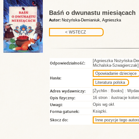
Baśń o dwunastu miesiącach
Autor:
Nożyńska-Demianiuk, Agnieszka
[Agnieszka Nożyńska-Demi
Odpowiedzialność:
Michalska-Szwagierczak]
Opowiadanie dziecięce
Hasła:
Literatura polska
Adres wydawniczy:
[Żychlin : Books] : Wydaw
Opis fizyczny:
16 stron : ilustracje kolo
Uwagi:
Opis wg okł.
Forma gatunek:
Książki.
Skocz do:
Inne pozycje tego autora