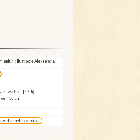
aniuk ; ilustracje Aleksandra
.
nictwo Ibis, [2016].
rowe ; 30 cm.
 w zbiorach biblioteki