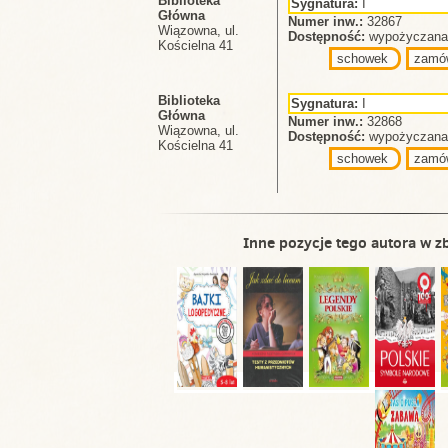
Biblioteka
Sygnatura:
I
Główna
Numer inw.:
32867
Wiązowna, ul.
Dostępność:
wypożyczana 
Kościelna 41
schowek
zamó
Biblioteka
Sygnatura:
I
Główna
Numer inw.:
32868
Wiązowna, ul.
Dostępność:
wypożyczana 
Kościelna 41
schowek
zamó
Inne pozycje tego autora w zb