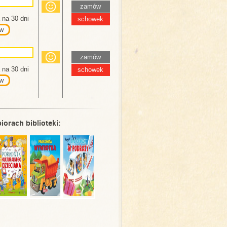
zamów
na 30 dni
schowek
w
zamów
na 30 dni
schowek
w
iorach biblioteki: