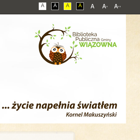
A
A
A
A