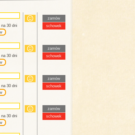
zamów
na 30 dni
schowek
w
zamów
na 30 dni
schowek
w
zamów
na 30 dni
schowek
w
zamów
na 30 dni
schowek
w