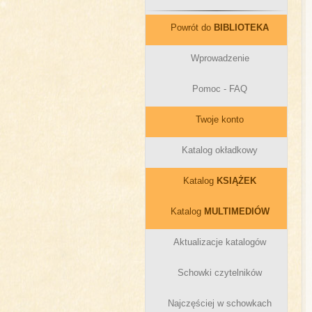
Powrót do
BIBLIOTEKA
Wprowadzenie
Pomoc - FAQ
Twoje konto
Katalog okładkowy
Katalog
KSIĄŻEK
Katalog
MULTIMEDIÓW
Aktualizacje katalogów
Schowki czytelników
Najczęściej w schowkach