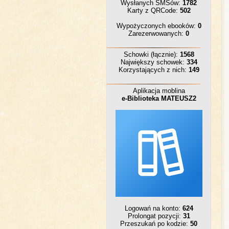
Wysłanych SMSów:
1782
Karty z QRCode:
502
Wypożyczonych ebooków:
0
Zarezerwowanych:
0
Schowki (łącznie):
1568
Największy schowek:
334
Korzystających z nich:
149
Aplikacja moblina
e-Biblioteka MATEUSZ2
Logowań na konto:
624
Prolongat pozycji:
31
Przeszukań po kodzie:
50