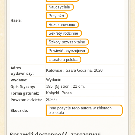
Nauczyciele
Przyjaźń
Hasła:
Rozczarowanie
Sekrety rodzinne
Szkoły przyszpitalne
Powieść obyczajowa
Literatura polska
Adres
Katowice : Szara Godzina, 2020.
wydawniczy:
Wydanie:
Wydanie I.
Opis fizyczny:
395, [5] stron ; 21 cm.
Forma gatunek:
Książki. Proza.
Powstanie dzieła:
2020 r.
Inne pozycje tego autora w zbiorach
Skocz do:
biblioteki
Sprawdź dostępność, zarezerwuj