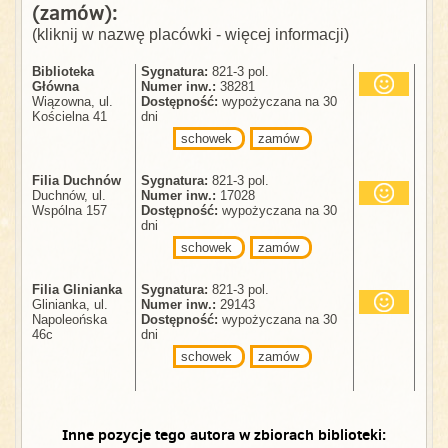
(zamów):
(kliknij w nazwę placówki - więcej informacji)
Biblioteka
Sygnatura:
821-3 pol.
Główna
Numer inw.:
38281
Wiązowna, ul.
Dostępność:
wypożyczana na 30
Kościelna 41
dni
schowek
zamów
Filia Duchnów
Sygnatura:
821-3 pol.
Duchnów, ul.
Numer inw.:
17028
Wspólna 157
Dostępność:
wypożyczana na 30
dni
schowek
zamów
Filia Glinianka
Sygnatura:
821-3 pol.
Glinianka, ul.
Numer inw.:
29143
Napoleońska
Dostępność:
wypożyczana na 30
46c
dni
schowek
zamów
Inne pozycje tego autora w zbiorach biblioteki: