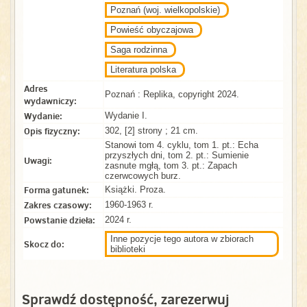
Poznań (woj. wielkopolskie)
Powieść obyczajowa
Saga rodzinna
Literatura polska
Adres
Poznań : Replika, copyright 2024.
wydawniczy:
Wydanie:
Wydanie I.
Opis fizyczny:
302, [2] strony ; 21 cm.
Stanowi tom 4. cyklu, tom 1. pt.: Echa
przyszłych dni, tom 2. pt.: Sumienie
Uwagi:
zasnute mgłą, tom 3. pt.: Zapach
czerwcowych burz.
Forma gatunek:
Książki. Proza.
Zakres czasowy:
1960-1963 r.
Powstanie dzieła:
2024 r.
Inne pozycje tego autora w zbiorach
Skocz do:
biblioteki
Sprawdź dostępność, zarezerwuj