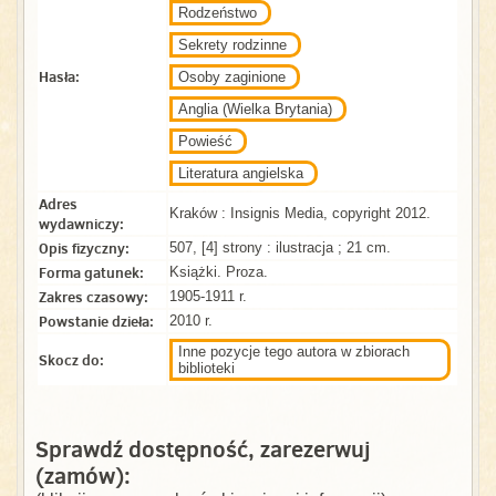
Rodzeństwo
Sekrety rodzinne
Hasła:
Osoby zaginione
Anglia (Wielka Brytania)
Powieść
Literatura angielska
Adres
Kraków : Insignis Media, copyright 2012.
wydawniczy:
Opis fizyczny:
507, [4] strony : ilustracja ; 21 cm.
Forma gatunek:
Książki. Proza.
Zakres czasowy:
1905-1911 r.
Powstanie dzieła:
2010 r.
Inne pozycje tego autora w zbiorach
Skocz do:
biblioteki
Sprawdź dostępność, zarezerwuj
(zamów):