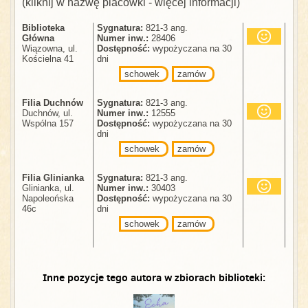
(kliknij w nazwę placówki - więcej informacji)
Biblioteka
Sygnatura:
821-3 ang.
Główna
Numer inw.:
28406
Wiązowna, ul.
Dostępność:
wypożyczana na 30
Kościelna 41
dni
schowek
zamów
Filia Duchnów
Sygnatura:
821-3 ang.
Duchnów, ul.
Numer inw.:
12555
Wspólna 157
Dostępność:
wypożyczana na 30
dni
schowek
zamów
Filia Glinianka
Sygnatura:
821-3 ang.
Glinianka, ul.
Numer inw.:
30403
Napoleońska
Dostępność:
wypożyczana na 30
46c
dni
schowek
zamów
Inne pozycje tego autora w zbiorach biblioteki: