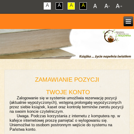
A
A
A
A
ZAMAWIANIE POZYCJI
TWOJE KONTO
Zalogowanie się w systemie umożliwia rezerwację pozycji
(aktualnie wypożyczonych), wstępną prolongatę wypożyczonych
przez siebie książek, kaset oraz kontrolę terminów zwrotu pozycji
na swoim koncie czytelniczym.
Uwaga. Podczas korzystania z internetu z komputera np. w
kafejce internetowej proszę pamiętać o wylogowaniu się.
Uniemożliwi to osobom postronnym wejście do systemu na
Państwa konto.