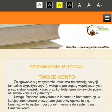
A
A
A
A
ZAMAWIANIE POZYCJI
TWOJE KONTO
Zalogowanie się w systemie umożliwia rezerwację pozycji
(aktualnie wypożyczonych), wstępną prolongatę wypożyczonych
przez siebie książek, kaset oraz kontrolę terminów zwrotu pozycji
na swoim koncie czytelniczym.
Uwaga. Podczas korzystania z internetu z komputera np. w
kafejce internetowej proszę pamiętać o wylogowaniu się.
Uniemożliwi to osobom postronnym wejście do systemu na
Państwa konto.