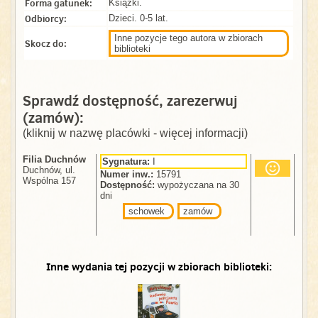
Forma gatunek:
Książki.
Odbiorcy:
Dzieci. 0-5 lat.
Inne pozycje tego autora w zbiorach
Skocz do:
biblioteki
Sprawdź dostępność, zarezerwuj
(zamów):
(kliknij w nazwę placówki - więcej informacji)
Filia Duchnów
Sygnatura:
I
Duchnów, ul.
Numer inw.:
15791
Wspólna 157
Dostępność:
wypożyczana na 30
dni
schowek
zamów
Inne wydania tej pozycji w zbiorach biblioteki: