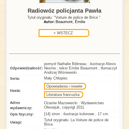
Radiowóz policjanta Pawła
Tytuł oryginału: "Voiture de police de Brice ".
Autor:
Beaumont, Émilie
pomysł Nathalie Bélineau ; ilustracje Alexis
Odpowiedzialność:
Nesme ; tekst Emilie Beaumont ; tłumaczył
Andrzej Wiśniewski.
Seria:
Mały Chłopiec
Opowiadania i nowele
Hasła:
Literatura francuzka
Adres
Ożarów Mazowiecki : Wydawnictwo
wydawniczy:
Olesiejuk, copyrigt 2011.
Opis fizyczny:
[14] stron : ilustracje kolorowe ; 17 cm.
Tytuł oryginału: La Voiture de police de
Uwagi:
Brice.