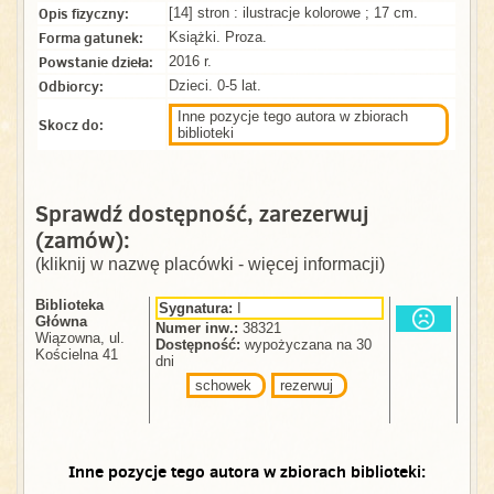
Opis fizyczny:
[14] stron : ilustracje kolorowe ; 17 cm.
Forma gatunek:
Książki. Proza.
Powstanie dzieła:
2016 r.
Odbiorcy:
Dzieci. 0-5 lat.
Inne pozycje tego autora w zbiorach
Skocz do:
biblioteki
Sprawdź dostępność, zarezerwuj
(zamów):
(kliknij w nazwę placówki - więcej informacji)
Biblioteka
Sygnatura:
I
Główna
Numer inw.:
38321
Wiązowna, ul.
Dostępność:
wypożyczana na 30
Kościelna 41
dni
schowek
rezerwuj
Inne pozycje tego autora w zbiorach biblioteki: