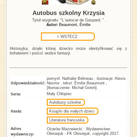
Autobus szkolny Krzysia
Tytuł oryginału: "L`autocar de Gaspard, ".
Autor:
Beaumont, Émilie
Historyjka, dzięki której dziecko może identyfikować się z
bohaterem i puścić wodze fantazji.
pomysł: Nathalie Bélineau ; ilustracje: Alexis
Odpowiedzialność:
Nesme ; tekst: Émilie Beaumont ;
[tłumaczenie: Michał Goreń].
Seria:
Mały Chłopiec
Autobusy szkolne
Hasła:
Książki dla małych dzieci
Literatura francuska
Adres
Ożarów Mazowiecki : Wydawnictwo
wydawniczy:
Olesiejuk - FK Olesiejuk, copyright 2017.