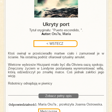
Ukryty port
Tytuł oryginału: "Puerto escondido, ".
Autor:
Oru?a, María
Ktoś owinął w prześcieradło martwe ciało i zamurował je w
ścianie. Na ostatnią podróż ofiarował rytualny amulet.
Wietrzne wybrzeże Hiszpanii miało być dla Oliviera oazą spokoju.
Zmęczony życiem w Londynie postanawia wyremontować willę,
którą odziedziczył po zmarłej matce. Coś jednak zakłóci jego
wizję.
Robotnicy odnajdują w piwnicy
Zobacz pełny opis
Odpowiedzialność:
María Oru?a ; przełożyła Joanna Ostrowska.
Mężczyzna