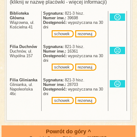
(kliknij w nazwę placówki - więcej informacji)
Biblioteka
Sygnatura:
821-3 hisz.
Główna
Numer inw.:
39698
Wiązowna, ul.
Dostępność:
wypożyczana na 30
Kościelna 41
dni
schowek
rezerwuj
Filia Duchnów
Sygnatura:
821-3 hisz.
Duchnów, ul.
Numer inw.:
16361
Wspólna 157
Dostępność:
wypożyczana na 30
dni
schowek
rezerwuj
Filia Glinianka
Sygnatura:
821-3 hisz.
Glinianka, ul.
Numer inw.:
28703
Napoleońska
Dostępność:
wypożyczana na 30
46c
dni
schowek
rezerwuj
Powrót do góry ^