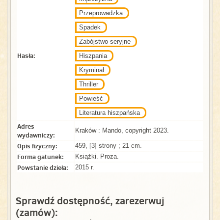
Przeprowadzka
Spadek
Zabójstwo seryjne
Hasła:
Hiszpania
Kryminał
Thriller
Powieść
Literatura hiszpańska
Adres
Kraków : Mando, copyright 2023.
wydawniczy:
Opis fizyczny:
459, [3] strony ; 21 cm.
Forma gatunek:
Książki. Proza.
Powstanie dzieła:
2015 r.
Sprawdź dostępność, zarezerwuj
(zamów):